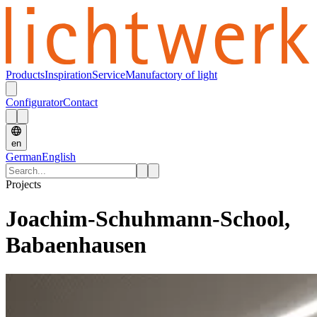
Products
Inspiration
Service
Manufactory of light
Configurator
Contact
en
German
English
Projects
Joachim-Schuhmann-School,
Babaenhausen