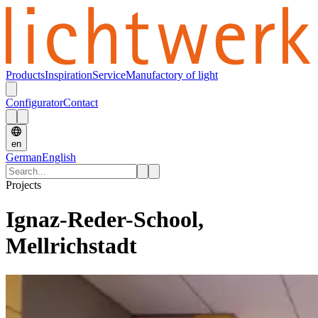
Products
Inspiration
Service
Manufactory of light
Configurator
Contact
en
German
English
Projects
Ignaz-Reder-School,
Mellrichstadt